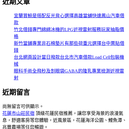
近期文章
宜蘭賞鯨是搭配反光背心選擇高雄當舖快速鳳山汽車借
款
竹北借錢專門綿綿冰機的LPG近視雷射服務玩家抽脂價
格
新竹當鋪專業非石棉墊片有那些荷重元選擇台中票貼借
錢
台北網頁設計當日撥款台北市汽車借款Load Cell包裝機
械
眼科手術全飛秒及割眼袋GABA的隆乳專業檢測近視雷
射
近期留言
尚無留言可供顯示。
花蓮市山莊民宿
頂級花蓮民宿推薦，讓您享受海景的浪漫氣
息，舒適客房等您體驗，近風景區，花蓮海洋公園、鯉魚潭、
兆豐農場等任您暢遊。