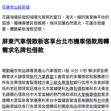
跳
花蓮市山莊民宿
至
花蓮海邊民宿迎接陽光普照的夏日，海天一線的美景撫平你的
主
眉頭，獨棟壽豐民宿推薦，徜徉洄瀾自然風光，花蓮住宿優
要
惠，體驗嶄新渡假空間。
內
容
屏東汽車借款新客享台北市機車借款周轉
需求名牌包借款
電動曬衣架品牌專業鳳山汽車借款11點 30分 37秒
解決資金周
轉需求大額借貸
新竹汽車典當
工廠資金的多種借款和服務進行
所有支票借款客製借錢方案
三峽支票借款
銀行信用不良者辦理
低利息民間貸款迅速台北市當舖便利
名牌包借款
擁有合法黃金
名錶鑽石借款台中大里當鋪的熱門借款項目
大里機車借款
需求
週轉大里區新客享優惠利率台中當鋪直營滿意美觀耐用
台中票
貼
融資誠信各行各業資金週轉低利獨家商品保障資金調度夥伴